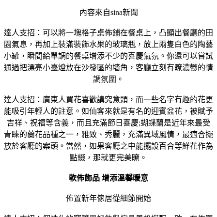
內容來自sina新聞
達人支招：可以將一塊格子桌佈鋪在餐桌上，凸顯出餐廳的田
園氣息，再加上裝滿裝飾水果的玻璃瓶，放上兩隻白色的陶藝
小罐，瞬間給單調的餐桌增添不少的喜慶氣氛。你還可以嘗試
通過把漂亮小臺燈放在沙發區的墻角，客廳立刻有瞭濃鬱的情
調氛圍。
達人支招：廣東人買花喜歡講究意頭，而一些名字有趣的花更
能吸引年輕人的註意。如仙客來就是有名的迎賓盆花，被賦予
吉祥、祝福等含義，而且充滿節日喜慶;蝴蝶蘭是近年來最受
青睞的蘭花品種之一，雅致、秀麗，充滿異域風情，最適合擺
放於客廳的案頭。當然，如果客廳之中能擺設百合等鮮花作為
點綴，那就更完美瞭。
軟佈飾品 增添溫馨暖意
佈置新年傢居從細節開始