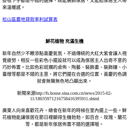
掛毯下手都是不錯的選擇，既能裝飾傢居，又能給傢居主人帶
來溫暖感。
松山區農地貸款率利試算表
鮮花植物 充滿生機
新年自然少不瞭添點喜慶氣氛，不過傳統的大紅大紫會讓人視
覺疲勞，相反一些彩色小擺設就可以成為傢居主人出奇不意的
巧妙佈置。比如色彩斑斕的桌佈、陶藝、裝飾畫、裝飾鐘、小
臺燈等都是不錯的主意，將它們擺在合適的位置，喜慶的色調
就會無聲無色地凸顯出來。
新聞來源http://fs.house.sina.com.cn/news/2015-02-
11/18035971216758416395911.shtml
廣東人向來喜歡花卉，總會在新年的時候在室內擺上一些。鮮
花植物能讓傢居在節日裡顯得生機勃勃，如百合、玫瑰、蘭花
等，都是新年傢居佈置不錯的選擇哦。