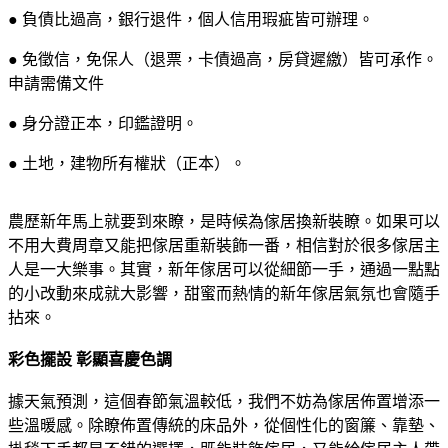
● 負債比過高，銀行退件，個人信用瑕疵皆可辦理。
● 免徵信，免保人（退票，卡債過高，房貸遲繳）皆可承作。
申請需備文件
● 身分證正本，印鑑證明。
● 土地，建物所有權狀（正本）。
農歷新年馬上就要到來瞭，是時候為傢居換新裝瞭。如果可以
不用大費周章又能把傢居重新裝飾一番，相信對於很多傢居主
人是一大樂事。其實，新年傢居可以從細節一手，通過一點點
的小改動來成就大影響，甜蜜而熱情的新年傢居氣氛也會隨手
拈來。
彩色擺設 彰顯喜慶色調
據天氣預測，這個春節氣溫較低，我們不妨為傢居佈置增添一
些溫暖感。除瞭佈置傳統的床品外，從個性化的窗簾、靠墊、