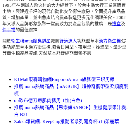
1995年在創辦人梁火村的大力經營下，於台中縣大裡工業區購置
土地，興建近千坪的現代自動化安全衛生廠房，全面提升產品品
質、增加產量，並由魚產結合農產製造更多元化調理美食。2002
年又導入品牌形象旗聚一堂而致力於產品包裝的推廣。是
禮盒
及
伴手禮
的最佳選擇
關於
衛生棉
snug腳臭剋星
廠商
舒適達人
功能型草本
漢方衛生棉
:提
供功能型草本漢方衛生棉,包含日用型、夜用型、護墊型、量少型
等衛生棉產品資訊,天然草本舒緩經期悶熱不適
ETMall東森購物網EmporioArmani旗艦型三眼男錶
推薦momo熱銷商品【mAGGIE】超神奇攜帶型柔順魔髮
梳
ob歐布德刀疤肌肉猛男 T恤(白色)
推薦momo熱銷商品【思樂誼SANOE】生機健康果汁機-
白 B21
Zakka雜貨網- KeepCup推動者系列隨身杯-(L)茱麗葉