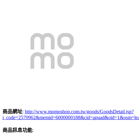
商品網址
:
http://www.momoshop.com.tw/goods/GoodsDetail.jsp?
i_code=2570962&memid=6000000188&cid=apuad&oid=1&osm=le
商品訊息功能
: