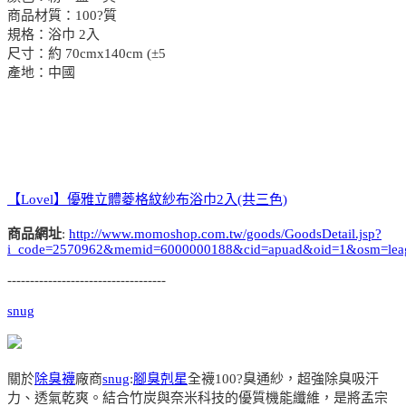
商品材質：100?質
規格：浴巾 2入
尺寸：約 70cmx140cm (±5
產地：中國
【Lovel】優雅立體菱格紋紗布浴巾2入(共三色)
商品網址
:
http://www.momoshop.com.tw/goods/GoodsDetail.jsp?
i_code=2570962&memid=6000000188&cid=apuad&oid=1&osm=lea
-----------------------------------
snug
關於
除臭襪
廠商
snug
:
腳臭剋星
全襪100?臭通紗，超強除臭吸汗
力、透氣乾爽。結合竹炭與奈米科技的優質機能纖維，是將孟宗