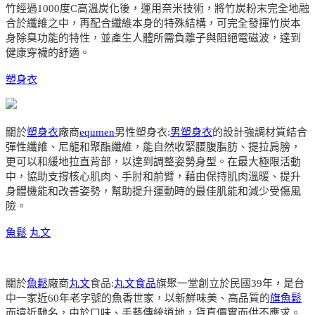
竹經過1000度C高溫炭化後，運用奈米技術，將竹炭粉末完全地融
合於纖維之中，再配合纖維本身的特殊結構，可完全發揮竹炭本
身除臭功能的特性，並產生人體所需負離子與阻絕電磁波，達到
健康穿襪的舒適。
塑身衣
關於
塑身衣
廠商
equmen
男性塑身衣:
男塑身衣
的設計強調材質結合
彈性纖維、尼龍和聚酯纖維，能自然收緊腰腹脂肪、提拉肩膀，
更可以和緩地拉直背部，以達到調整姿勢身型。在最大極限活動
中，協助支撐核心肌肉、手肘和前臂，藉由保持肌肉溫暖、提升
身體機能和改善姿勢，幫助提升運動時的最佳肌能和減少受傷風
險。
魚鬆
丸文
關於
魚鬆
廠商
丸文
食品:
丸文食品
旗聚一堂創立於民國39年，是台
中一家近60年老字號的魚香世家，以新鮮味美、高品質的
旗魚鬆
而遠近馳名，由於口味、手藝傳統道地，貨真價實而供不應求。