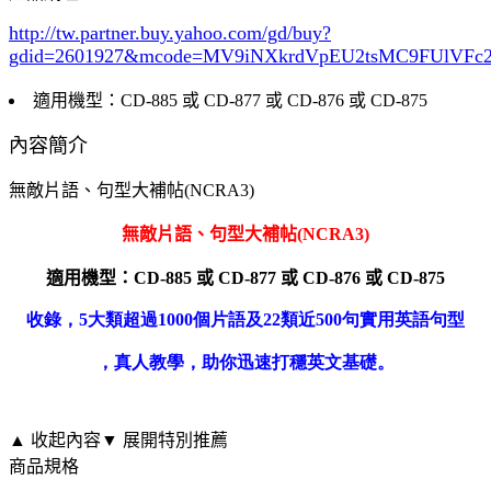
http://tw.partner.buy.yahoo.com/gd/buy?
gdid=2601927
&mcode=MV9iNXkrdVpEU2tsMC9FUlVF
適用機型：CD-885 或 CD-877 或 CD-876 或 CD-875
內容簡介
無敵片語、句型大補帖(NCRA3)
無敵片語、句型大補帖(NCRA3)
適用機型：
CD-885
或
CD-877
或
CD-876
或
CD-875
收錄，5大類超過1000個片語及22類近500句實用英語句型
，真人教學，助你迅速打穩英文基礎。
▲ 收起內容
▼ 展開特別推薦
商品規格