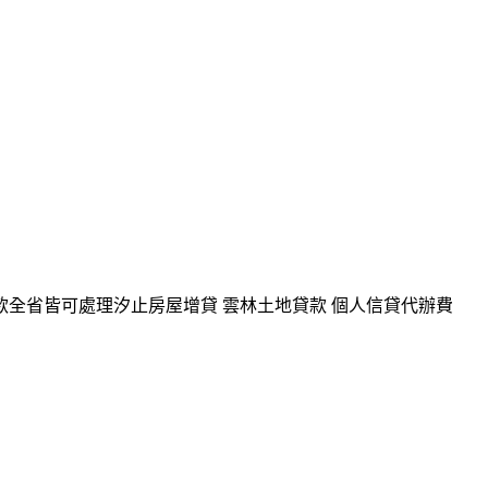
款全省皆可處理汐止房屋增貸 雲林土地貸款 個人信貸代辦費