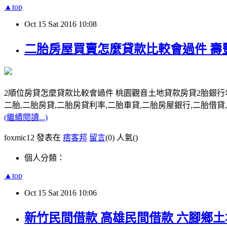
▲top
Oct
15
Sat
2016
10:08
二胎房屋買賣怎麼貸款比較會過件 壽
2順位房貸怎麼貸款比較會過件 桃園觀音土地貸款房貸2胎銀行
二胎,二胎房貸,二胎房貸利率,二胎車貸,二胎房屋銀行,二胎借貸,請洽0
(繼續閱讀...)
foxmic12 發表在
痞客邦
留言
(0)
人氣(
)
個人分類：
▲top
Oct
15
Sat
2016
10:06
新竹民間借款 高雄民間借款 六腳鄉