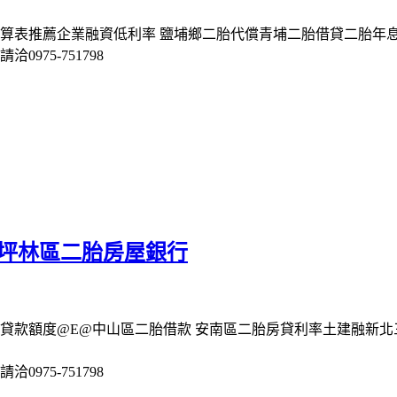
利試算表推薦企業融資低利率 鹽埔鄉二胎代償青埔二胎借貸二胎年
975-751798
 坪林區二胎房屋銀行
地貸款額度@E@中山區二胎借款 安南區二胎房貸利率土建融新北
975-751798