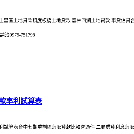
佳里區土地貸款額度板橋土地貸款 雲林四湖土地貸款 車貸信貸
975-751798
貸款率利試算表
率利試算表台中七期重劃區怎麼貸款比較會過件 二胎房貸利息怎麼