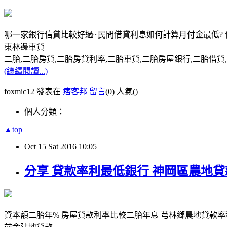
哪一家銀行信貸比較好過~民間借貸利息如何計算月付金最低? 
東林邊車貸
二胎,二胎房貸,二胎房貸利率,二胎車貸,二胎房屋銀行,二胎借貸,請洽0
(繼續閱讀...)
foxmic12 發表在
痞客邦
留言
(0)
人氣(
)
個人分類：
▲top
Oct
15
Sat
2016
10:05
分享 貸款率利最低銀行 神岡區農地
資本額二胎年% 房屋貸款利率比較二胎年息 芎林鄉農地貸款