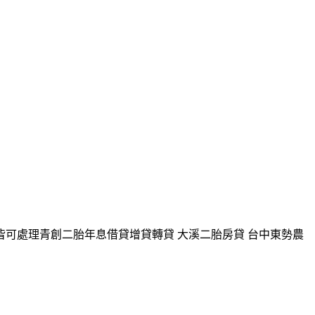
皆可處理青創二胎年息借貸增貸轉貸 大溪二胎房貸 台中東勢農