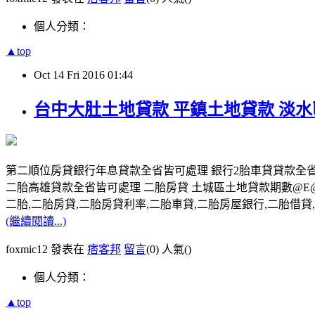
個人分類：
▲top
Oct
14
Fri
2016
01:44
台中大肚土地貸款 平鎮土地貸款 淡
第二順位房貸銀行年息貸款全省皆可處理 銀行2胎車貸貸款全
二胎高雄貸款全省皆可處理 二胎房貸 土城區土地貸款期數@E
二胎,二胎房貸,二胎房貸利率,二胎車貸,二胎房屋銀行,二胎借貸,請洽0
(繼續閱讀...)
foxmic12 發表在
痞客邦
留言
(0)
人氣(
)
個人分類：
▲top