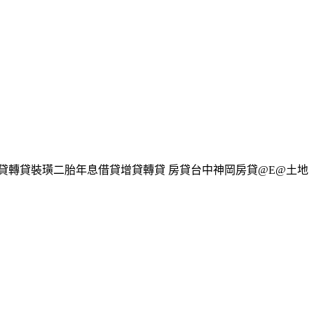
貸轉貸裝璜二胎年息借貸增貸轉貸 房貸台中神岡房貸@E@土地