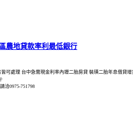
水區農地貸款率利最低銀行
省皆可處理 台中急需現金利率內壢二胎房貸 裝璜二胎年息借貸增
@
975-751798