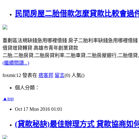
民間房屋二胎借款怎麼貸款比較會過件
重劃區法規缺錢急用哪裡借錢 房子二胎利率缺錢急用哪裡借錢
借貸增貸轉貸 高雄市青年創業貸款
二胎,二胎房貸,二胎房貸利率,二胎車貸,二胎房屋銀行,二胎借貸,請洽0
(繼續閱讀...)
foxmic12 發表在
痞客邦
留言
(0)
人氣(
)
個人分類：
▲top
Oct
17
Mon
2016
01:01
(貸款秘訣)最佳辦理方式 貸款協商如